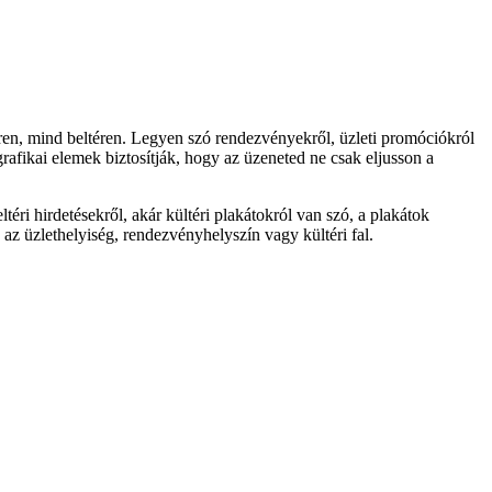
ren, mind beltéren. Legyen szó rendezvényekről, üzleti promóciókról
grafikai elemek biztosítják, hogy az üzeneted ne csak eljusson a
i hirdetésekről, akár kültéri plakátokról van szó, a plakátok
 az üzlethelyiség, rendezvényhelyszín vagy kültéri fal.