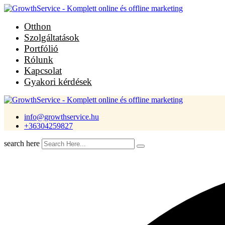
Skip
to
Otthon
content
Szolgáltatások
Portfólió
Rólunk
Kapcsolat
Gyakori kérdések
info@growthservice.hu
+36304259827
search here