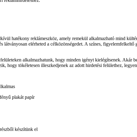
endkívül hatékony reklámeszköz, amely remekül alkalmazható mind külté
és látványosan elérheted a célközönségedet. A színes, figyelemfelkeltő 
ületeken alkalmazhatunk, hogy minden igényt kielégítsenek. Akár beltér
ik, hogy tökéletesen illeszkedjenek az adott hirdetési felülethez, legyen
alkalmas
fényű plakát papír
észből készítünk el