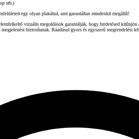
op stb.)
elületeit egy olyan plakáttal, ami garantáltan mindenkit megállít!
yelemfelkeltő vizuális megoldások garantálják, hogy hirdetésed kitűn
 megjelenést biztosítanak. Ráadásul gyors és egyszerű megrendelési lehe