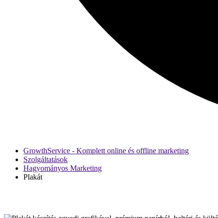
GrowthService - Komplett online és offline marketing
Szolgáltatások
Hagyományos Marketing
Plakát
Plakát