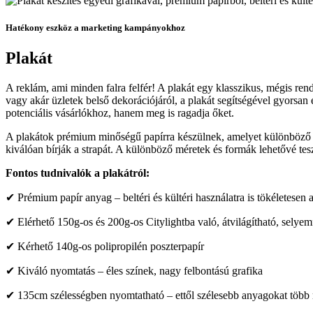
Hatékony eszköz a marketing kampányokhoz
Plakát
A reklám, ami minden falra felfér! A plakát egy klasszikus, mégis r
vagy akár üzletek belső dekorációjáról, a plakát segítségével gyorsan 
potenciális vásárlókhoz, hanem meg is ragadja őket.
A plakátok prémium minőségű papírra készülnek, amelyet különböző fel
kiválóan bírják a strapát. A különböző méretek és formák lehetővé tesz
Fontos tudnivalók a plakátról:
✔ Prémium papír anyag – beltéri és kültéri használatra is tökéletesen 
✔ Elérhető 150g-os és 200g-os Citylightba való, átvilágítható, selyem
✔ Kérhető 140g-os polipropilén poszterpapír
✔ Kiváló nyomtatás – éles színek, nagy felbontású grafika
✔ 135cm szélességben nyomtatható – ettől szélesebb anyagokat több r