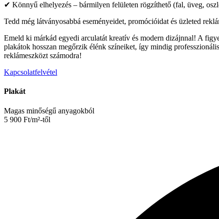
✔ Könnyű elhelyezés – bármilyen felületen rögzíthető (fal, üveg, oszl
Tedd még látványosabbá eseményeidet, promócióidat és üzleted reklámf
Emeld ki márkád egyedi arculatát kreatív és modern dizájnnal! A fig
plakátok hosszan megőrzik élénk színeiket, így mindig professzionális
reklámeszközt számodra!
Kapcsolatfelvétel
Plakát
Magas minőségű anyagokból
5 900 Ft/m²-től